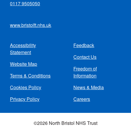
0117 9505050
www.bristolft.nhs.uk
Accessibility
Feedback
Footer
Statement
Contact Us
menu
Website Map
Freedom of
Terms & Conditions
Information
Cookies Policy
News & Media
Privacy Policy
Careers
©2026 North Bristol NHS Trust