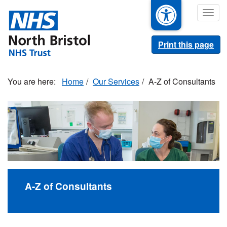
Skip
Togg
to
navig
main
content
Print this page
Home
Our Services
A-Z of Consultants
A-Z of Consultants