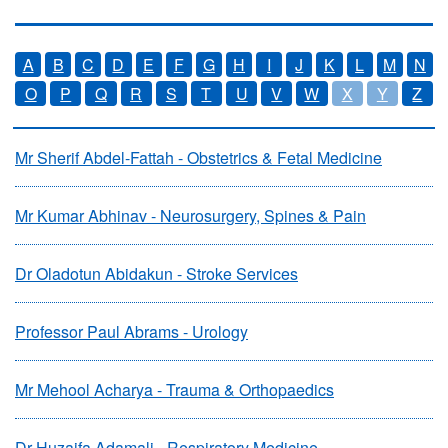
A
B
C
D
E
F
G
H
I
J
K
L
M
N
O
P
Q
R
S
T
U
V
W
X
Y
Z
Mr Sherif Abdel-Fattah - Obstetrics & Fetal Medicine
Mr Kumar Abhinav - Neurosurgery, Spines & Pain
Dr Oladotun Abidakun - Stroke Services
Professor Paul Abrams - Urology
Mr Mehool Acharya - Trauma & Orthopaedics
Dr Huzaifa Adamali - Respiratory Medicine